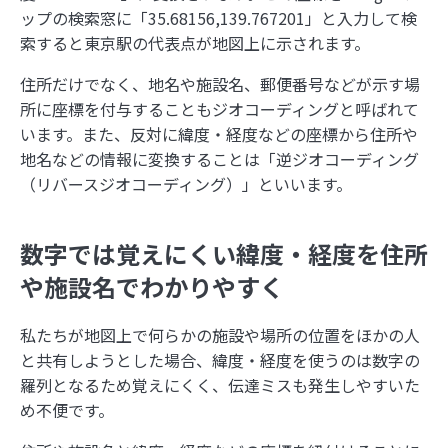
【ジオ用語解説】ベクトルタイル
ップの検索窓に「35.68156,139.767201」と入力して検
索すると東京駅の代表点が地図上に示されます。
内閣府とGeolonia、「地理空間データ連携基盤
住所だけでなく、地名や施設名、郵便番号などが示す場
に関する勉強会」を開催
所に座標を付与することもジオコーディングと呼ばれて
います。また、反対に緯度・経度などの座標から住所や
ジオ業界の動向をまとめてチェック！ジオ専業ラ
地名などの情報に変換することは「逆ジオコーディング
イター片岡氏が選ぶ「ジオ界 10大ニュース
（リバースジオコーディング）」といいます。
2024」を発表
数字では覚えにくい緯度・経度を住所
や施設名でわかりやすく
1
実際の大きさはこんなに違う！『The True Size
Of …』で世界の国を比較しよう
私たちが地図上で何らかの施設や場所の位置をほかの人
と共有しようとした場合、緯度・経度を使うのは数字の
2
あの飛行機は何？「Flightradar24」で頭上の飛
羅列となるため覚えにくく、伝達ミスも発生しやすいた
行機を調べてみよう
め不便です。