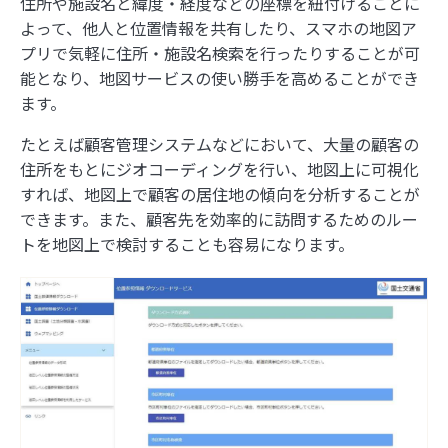
住所や施設名と緯度・経度などの座標を紐付けることに
3
旅も日常も思い出に！『ルートヒストリー』で自
よって、他人と位置情報を共有したり、スマホの地図ア
動でGPSログを記録しよう
プリで気軽に住所・施設名検索を行ったりすることが可
能となり、地図サービスの使い勝手を高めることができ
4
写真を都道府県の形で切り取って旅の思い出を残
ます。
せる「旅行思い出マップ」
たとえば顧客管理システムなどにおいて、大量の顧客の
5
住所をもとにジオコーディングを行い、地図上に可視化
同じ文字でも全然違う、地名でよく見る「ケ」の
すれば、地図上で顧客の居住地の傾向を分析することが
難しさ
できます。また、顧客先を効率的に訪問するためのルー
トを地図上で検討することも容易になります。
6
スターバックス公式アプリのスタンプラリーで都
道府県の思い出を記録しよう