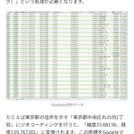
グ）」という処理が必要となります。
2026年
2025年
8月
7月
6月
5月
4月
3月
2月
1月
2024年
12月
11月
10月
9月
8月
7月
6月
5月
4月
2023年
3月
2月
1月
12月
11月
10月
9月
8月
7月
6月
5月
4月
2022年
3月
2月
1月
12月
11月
10月
9月
8月
7月
6月
5月
4月
2021年
3月
2月
1月
12月
11月
10月
9月
8月
7月
6月
5月
4月
3月
2月
1月
12月
11月
10月
9月
8月
7月
6月
5月
4月
3月
2月
1月
日本の住所の課題を識者が語る「うわっ…日本の
住所表記、ヤバすぎ？解決策をダラダラ語る会」
イベントレポート
Geolonia住所データ
日本の住所は“うまく整備されているほう”!? 大
たとえば東京駅の住所を示す「東京都中央区丸の内1丁
事なのは「地域の多様性」
目」にジオコーディングを行うと、「緯度35.68156、経
度139.767201」に変換されます。この座標をGoogleマ