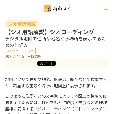
ペ
ー
ジ
の
ジオ用語解説
本
【ジオ用語解説】ジオコーディング
文
デジタル地図で住所や地名から場所を表示するた
へ
めの仕組み
ジオコーディング
2021/04/16
片岡義明
レビュー
イベントレポート
ジオ用語解説
地図アプリで住所や地名、施設名、駅名などで検索する
月刊グラフィア
と、該当する施設や場所が地図上に表示されます。
コラム
このように住所などの文字列によって地図上の特定の位
インタビュー
置を示すためには、住所をもとに緯度・経度などの地理
座標に変換する「ジオコーディング（アドレスマッチン