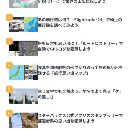
Size Of …』で世界の国を比較しよう
2
あの飛行機は何？「Flightradar24」で頭上の
飛行機を調べてみよう
3
旅も日常も思い出に！『ルートヒストリー』で
自動でGPSログを記録しよう
4
写真を都道府県の形で切り取って旅の思い出を
残せる「旅行思い出マップ」
5
同じ文字でも全然違う、地名でよく見る「ケ」
の難しさ
6
スターバックス公式アプリのスタンプラリーで
都道府県の思い出を記録しよう