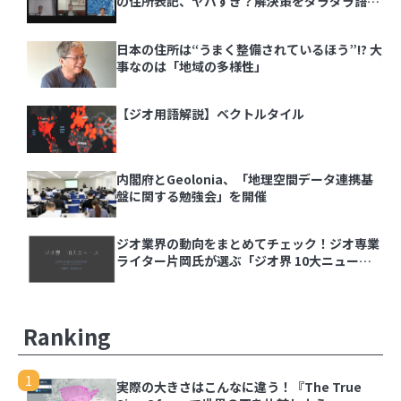
の住所表記、ヤバすぎ？解決策をダラダラ語る
会」イベントレポート
日本の住所は“うまく整備されているほう”!? 大
事なのは「地域の多様性」
【ジオ用語解説】ベクトルタイル
内閣府とGeolonia、「地理空間データ連携基
盤に関する勉強会」を開催
ジオ業界の動向をまとめてチェック！ジオ専業
ライター片岡氏が選ぶ「ジオ界 10大ニュース
2024」を発表
Ranking
1
実際の大きさはこんなに違う！『The True