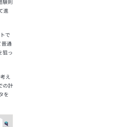
経験則
て進
ントで
て普通
を狙っ
で考え
での計
タを