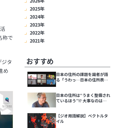
2026年
2025年
8月
7月
6月
5月
4月
3月
2月
2024年
1月
12月
11月
10月
9月
8月
7月
6月
2023年
5月
4月
3月
2月
1月
12月
11月
10月
9月
8月
7月
6月
・活
2022年
5月
4月
3月
2月
1月
12月
11月
10月
9月
8月
7月
6月
名称で
2021年
5月
4月
3月
2月
1月
12月
11月
10月
9月
8月
7月
6月
5月
4月
3月
2月
1月
12月
11月
10月
9月
8月
7月
6月
5月
4月
3月
2月
1月
おすすめ
デジタ
進め
日本の住所の課題を識者が語
る「うわっ…日本の住所表
記、ヤバすぎ？解決策をダラ
ダラ語る会」イベントレポー
日本の住所は“うまく整備され
ト
ているほう”!? 大事なのは
「地域の多様性」
【ジオ用語解説】ベクトルタ
イル