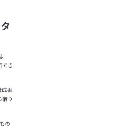
ータ
ま
析でき
量成果
ら借り
。
るもの