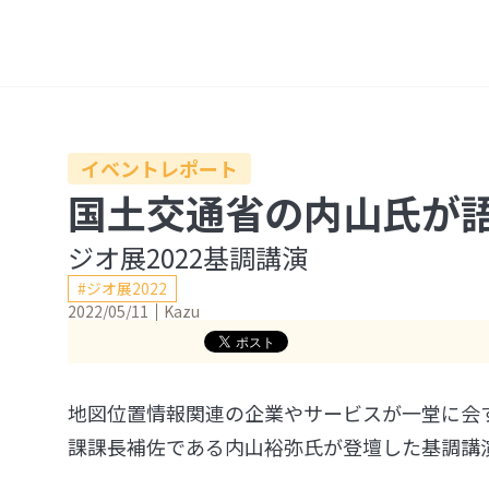
ペ
ー
ジ
の
本
イベントレポート
文
国土交通省の内山氏が語
へ
ジオ展2022基調講演
ジオ展2022
2022/05/11
Kazu
地図位置情報関連の企業やサービスが一堂に会す
課課長補佐である内山裕弥氏が登壇した基調講