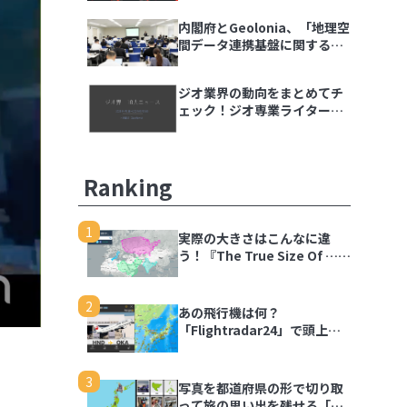
内閣府とGeolonia、「地理空
間データ連携基盤に関する勉
強会」を開催
ジオ業界の動向をまとめてチ
ェック！ジオ専業ライター片
岡氏が選ぶ「ジオ界 10大ニュ
ース 2024」を発表
Ranking
1
実際の大きさはこんなに違
う！『The True Size Of …』
で世界の国を比較しよう
2
あの飛行機は何？
「Flightradar24」で頭上の
飛行機を調べてみよう
3
写真を都道府県の形で切り取
って旅の思い出を残せる「旅