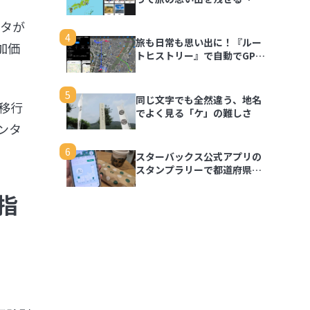
行思い出マップ」
ータが
4
旅も日常も思い出に！『ルー
加価
トヒストリー』で自動でGPS
ログを記録しよう
5
同じ文字でも全然違う、地名
移行
でよく見る「ケ」の難しさ
ンタ
6
スターバックス公式アプリの
スタンプラリーで都道府県の
思い出を記録しよう
指