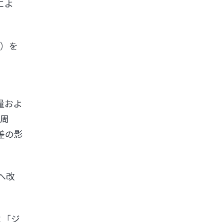
によ
Z）を
量およ
の周
差の影
へ改
。
と「ジ