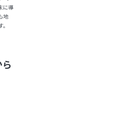
末に導
も地
す。
から