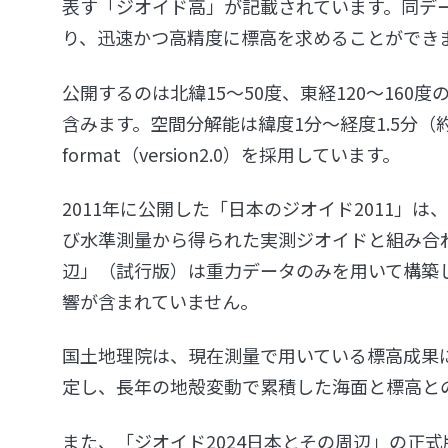
表す「ジオイド高」が記載されています。同デ
り、迅速かつ高精度に標高を求めることができ
公開するのは北緯15～50度、東経120～16
含みます。空間分解能は緯度1分～経度1.5分（約
format（version2.0）を採用しています。
2011年に公開した「日本のジオイド2011」
び水準測量から得られた実測ジオイドと組み合わ
辺」（試行版）は重力データのみを用いて構築
響が含まれていません。
国土地理院は、現在測量で用いている標高成果に
定し、長年の地殻変動で累積した海面と標高と
また、「ジオイド2024日本とその周辺」の正