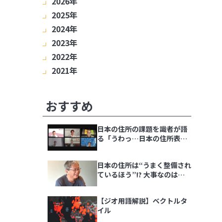
2026年
2025年
8月
7月
6月
5月
4月
3月
2月
2024年
1月
12月
11月
10月
9月
8月
7月
6月
2023年
5月
4月
3月
2月
1月
12月
11月
10月
9月
8月
7月
6月
2022年
5月
4月
3月
2月
1月
12月
11月
10月
9月
8月
7月
6月
2021年
5月
4月
3月
2月
1月
12月
11月
10月
9月
8月
7月
6月
5月
4月
3月
2月
1月
12月
11月
10月
9月
8月
7月
6月
5月
4月
3月
2月
1月
おすすめ
日本の住所の課題を識者が語
る「うわっ…日本の住所表
記、ヤバすぎ？解決策をダラ
ダラ語る会」イベントレポー
日本の住所は“うまく整備され
ト
ているほう”!? 大事なのは
「地域の多様性」
【ジオ用語解説】ベクトルタ
イル