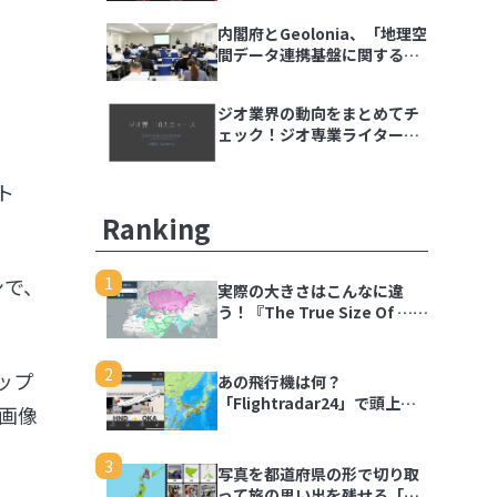
内閣府とGeolonia、「地理空
間データ連携基盤に関する勉
強会」を開催
ジオ業界の動向をまとめてチ
ェック！ジオ専業ライター片
岡氏が選ぶ「ジオ界 10大ニュ
ース 2024」を発表
ト
Ranking
。
1
ンで、
実際の大きさはこんなに違
う！『The True Size Of …』
で世界の国を比較しよう
2
ップ
あの飛行機は何？
「Flightradar24」で頭上の
画像
飛行機を調べてみよう
3
写真を都道府県の形で切り取
って旅の思い出を残せる「旅