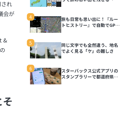
開され
行思い出マップ」
議会が
4
旅も日常も思い出に！『ルー
トヒストリー』で自動でGPS
ログを記録しよう
 &
5
同じ文字でも全然違う、地名
もの
でよく見る「ケ」の難しさ
6
スターバックス公式アプリの
スタンプラリーで都道府県の
思い出を記録しよう
とそ