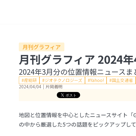
ペ
ー
ジ
の
本
月刊グラフィア
文
月刊グラフィア 2024年
へ
2024年3月分の位置情報ニュースま
産総研
ジオテクノロジーズ
Yahoo!
国土交通省
2024/04/04
片岡義明
地図と位置情報を中心としたニュースサイト「Ge
の中から厳選した5つの話題をピックアップし