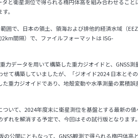
ータと衛星測位で得られる楕円体高を組み合わせること
ます。
0度の範囲で、日本の領土、領海および排他的経済水域（EE
2km間隔）で、ファイルフォーマットは ISG-
は、重力データを用いて構築した重力ジオイドと、GNSS測
せて構築していましたが、「ジオイド2024 日本とそ
した重力ジオイドであり、地殻変動や水準測量の累積誤
ついて、2024年度末に衛星測位を基盤とする最新の値
のずれを解消する予定で、今回はその試行版となります
式版の公開にともなって、GNSS観測で得られる楕円体高