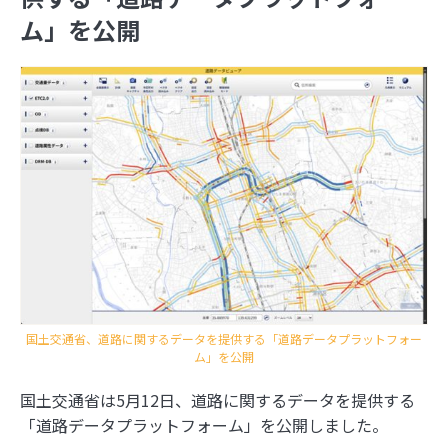
ム」を公開
2026年
2025年
8月
7月
6月
5月
4月
3月
2月
1月
2024年
12月
11月
10月
9月
8月
7月
6月
5月
4月
2023年
3月
2月
1月
12月
11月
10月
9月
8月
7月
6月
5月
4月
2022年
3月
2月
1月
12月
11月
10月
9月
8月
7月
6月
5月
4月
2021年
3月
2月
1月
12月
11月
10月
9月
8月
7月
6月
5月
4月
3月
2月
1月
12月
11月
10月
9月
8月
7月
6月
5月
4月
3月
2月
1月
日本の住所の課題を識者が語る「うわっ…日本の
住所表記、ヤバすぎ？解決策をダラダラ語る会」
国土交通省、道路に関するデータを提供する「道路データプラットフォー
イベントレポート
ム」を公開
日本の住所は“うまく整備されているほう”!? 大
事なのは「地域の多様性」
国土交通省は5月12日、道路に関するデータを提供する
「道路データプラットフォーム」を公開しました。