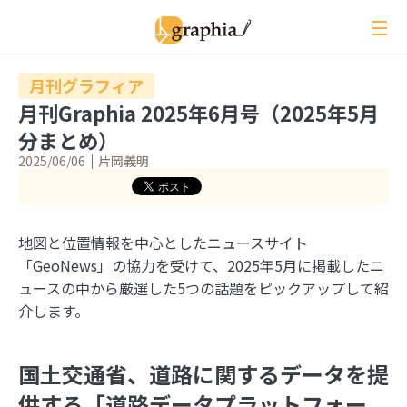
ペ
ー
ジ
の
月刊グラフィア
本
月刊Graphia 2025年6月号（2025年5月
文
分まとめ）
へ
2025/06/06
片岡義明
レビュー
イベントレポート
地図と位置情報を中心としたニュースサイト
「GeoNews」の協力を受けて、2025年5月に掲載したニ
ジオ用語解説
ュースの中から厳選した5つの話題をピックアップして紹
月刊グラフィア
介します。
コラム
インタビュー
国土交通省、道路に関するデータを提
供する「道路データプラットフォー