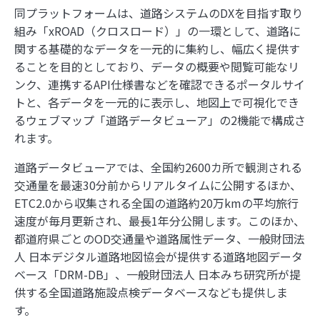
【ジオ用語解説】ベクトルタイル
同プラットフォームは、道路システムのDXを目指す取り
組み「xROAD（クロスロード）」の一環として、道路に
関する基礎的なデータを一元的に集約し、幅広く提供す
内閣府とGeolonia、「地理空間データ連携基盤
ることを目的としており、データの概要や閲覧可能なリ
に関する勉強会」を開催
ンク、連携するAPI仕様書などを確認できるポータルサイ
トと、各データを一元的に表示し、地図上で可視化でき
ジオ業界の動向をまとめてチェック！ジオ専業ラ
イター片岡氏が選ぶ「ジオ界 10大ニュース
るウェブマップ「道路データビューア」の2機能で構成さ
2024」を発表
れます。
道路データビューアでは、全国約2600カ所で観測される
交通量を最速30分前からリアルタイムに公開するほか、
ETC2.0から収集される全国の道路約20万kmの平均旅行
1
実際の大きさはこんなに違う！『The True Size
速度が毎月更新され、最長1年分公開します。このほか、
Of …』で世界の国を比較しよう
都道府県ごとのOD交通量や道路属性データ、一般財団法
人 日本デジタル道路地図協会が提供する道路地図データ
2
あの飛行機は何？「Flightradar24」で頭上の飛
ベース「DRM-DB」、一般財団法人 日本みち研究所が提
行機を調べてみよう
供する全国道路施設点検データベースなども提供しま
す。