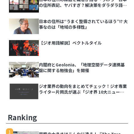
の住所表記、ヤバすぎ？解決策をダラダラ語る
会」イベントレポート
日本の住所は“うまく整備されているほう”!? 大
事なのは「地域の多様性」
【ジオ用語解説】ベクトルタイル
内閣府とGeolonia、「地理空間データ連携基
盤に関する勉強会」を開催
ジオ業界の動向をまとめてチェック！ジオ専業
ライター片岡氏が選ぶ「ジオ界 10大ニュース
2024」を発表
Ranking
1
実際の大きさはこんなに違う！『The True