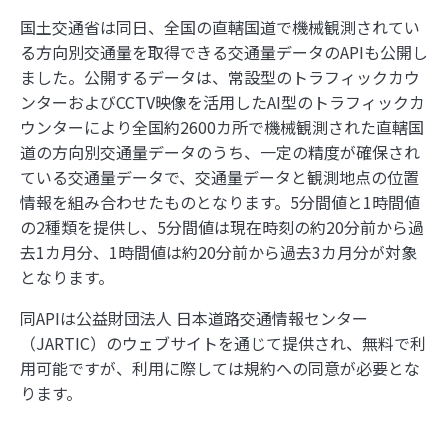
3
写真を都道府県の形で切り取って旅の思い出を残
国土交通省は同日、全国の直轄国道で機械観測されてい
せる「旅行思い出マップ」
る方向別交通量を取得できる交通量データのAPIも公開し
ました。公開するデータは、常設型のトラフィックカウ
4
旅も日常も思い出に！『ルートヒストリー』で自
ンターおよびCCTV映像を活用したAI型のトラフィックカ
動でGPSログを記録しよう
ウンターにより全国約2600カ所で機械観測された直轄国
道の方向別交通量データのうち、一定の精度が確保され
5
同じ文字でも全然違う、地名でよく見る「ケ」の
ている交通量データで、交通量データと観測地点の位置
難しさ
情報を組み合わせたものとなります。5分間値と1時間値
の2種類を提供し、5分間値は現在時刻の約20分前から過
6
去1カ月分、1時間値は約20分前から過去3カ月分が対象
スターバックス公式アプリのスタンプラリーで都
となります。
道府県の思い出を記録しよう
同APIは公益財団法人 日本道路交通情報センター
（JARTIC）のウェブサイトを通じて提供され、無料で利
用可能ですが、利用に際しては規約への同意が必要とな
ります。