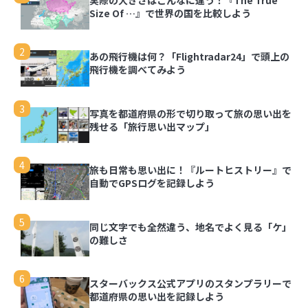
Size Of …』で世界の国を比較しよう
2
あの飛行機は何？「Flightradar24」で頭上の
飛行機を調べてみよう
3
写真を都道府県の形で切り取って旅の思い出を
残せる「旅行思い出マップ」
4
旅も日常も思い出に！『ルートヒストリー』で
自動でGPSログを記録しよう
5
同じ文字でも全然違う、地名でよく見る「ケ」
の難しさ
6
スターバックス公式アプリのスタンプラリーで
都道府県の思い出を記録しよう