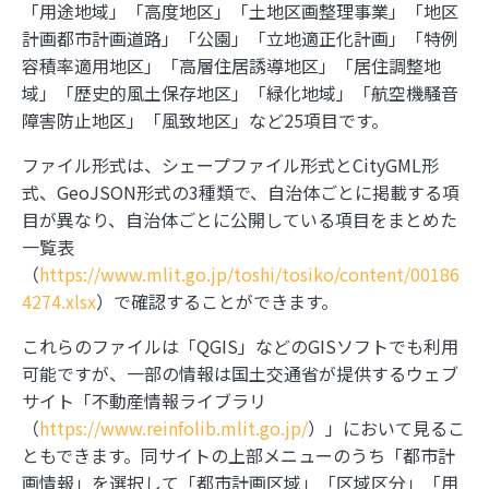
「用途地域」「高度地区」「土地区画整理事業」「地区
計画都市計画道路」「公園」「立地適正化計画」「特例
容積率適用地区」「高層住居誘導地区」「居住調整地
域」「歴史的風土保存地区」「緑化地域」「航空機騒音
障害防止地区」「風致地区」など25項目です。
ファイル形式は、シェープファイル形式とCityGML形
式、GeoJSON形式の3種類で、自治体ごとに掲載する項
目が異なり、自治体ごとに公開している項目をまとめた
一覧表
（
https://www.mlit.go.jp/toshi/tosiko/content/00186
4274.xlsx
）で確認することができます。
これらのファイルは「QGIS」などのGISソフトでも利用
可能ですが、一部の情報は国土交通省が提供するウェブ
サイト「不動産情報ライブラリ
（
https://www.reinfolib.mlit.go.jp/
）」において見るこ
ともできます。同サイトの上部メニューのうち「都市計
画情報」を選択して「都市計画区域」「区域区分」「用