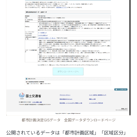
3
写真を都道府県の形で切り取って旅の思い出を残
せる「旅行思い出マップ」
4
旅も日常も思い出に！『ルートヒストリー』で自
動でGPSログを記録しよう
5
同じ文字でも全然違う、地名でよく見る「ケ」の
難しさ
6
スターバックス公式アプリのスタンプラリーで都
道府県の思い出を記録しよう
都市計画決定GISデータ 全国データダウンロードページ
公開されているデータは「都市計画区域」「区域区分」