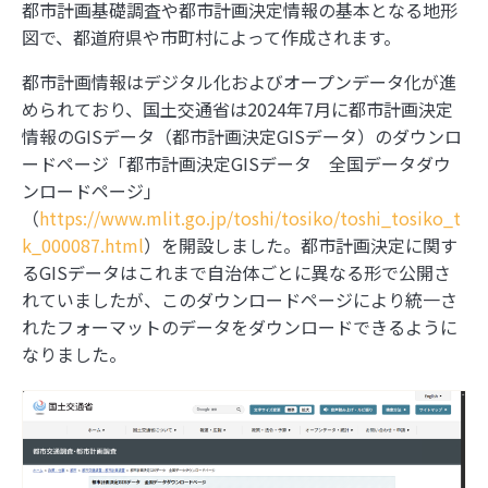
【ジオ用語解説】ベクトルタイル
都市計画基礎調査や都市計画決定情報の基本となる地形
図で、都道府県や市町村によって作成されます。
都市計画情報はデジタル化およびオープンデータ化が進
内閣府とGeolonia、「地理空間データ連携基盤
に関する勉強会」を開催
められており、国土交通省は2024年7月に都市計画決定
情報のGISデータ（都市計画決定GISデータ）のダウンロ
ジオ業界の動向をまとめてチェック！ジオ専業ラ
ードページ「都市計画決定GISデータ 全国データダウ
イター片岡氏が選ぶ「ジオ界 10大ニュース
ンロードページ」
2024」を発表
（
https://www.mlit.go.jp/toshi/tosiko/toshi_tosiko_t
k_000087.html
）を開設しました。都市計画決定に関す
るGISデータはこれまで自治体ごとに異なる形で公開さ
れていましたが、このダウンロードページにより統一さ
1
実際の大きさはこんなに違う！『The True Size
れたフォーマットのデータをダウンロードできるように
Of …』で世界の国を比較しよう
なりました。
2
あの飛行機は何？「Flightradar24」で頭上の飛
行機を調べてみよう