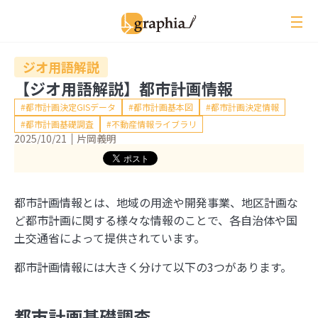
ペ
ー
ジ
の
ジオ用語解説
本
【ジオ用語解説】都市計画情報
文
都市計画決定GISデータ
都市計画基本図
都市計画決定情報
へ
都市計画基礎調査
不動産情報ライブラリ
2025/10/21
片岡義明
レビュー
イベントレポート
都市計画情報とは、地域の用途や開発事業、地区計画な
ジオ用語解説
ど都市計画に関する様々な情報のことで、各自治体や国
月刊グラフィア
土交通省によって提供されています。
コラム
都市計画情報には大きく分けて以下の3つがあります。
インタビュー
都市計画基礎調査