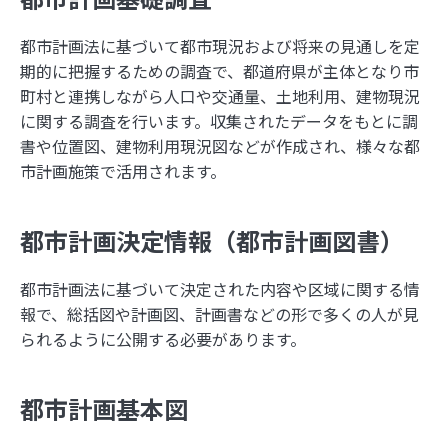
都市計画法に基づいて都市現況および将来の見通しを定
2026年
期的に把握するための調査で、都道府県が主体となり市
2025年
8月
7月
6月
5月
4月
3月
2月
1月
町村と連携しながら人口や交通量、土地利用、建物現況
2024年
に関する調査を行います。収集されたデータをもとに調
12月
11月
10月
9月
8月
7月
6月
5月
4月
2023年
書や位置図、建物利用現況図などが作成され、様々な都
3月
2月
1月
12月
11月
10月
9月
8月
7月
6月
5月
4月
市計画施策で活用されます。
2022年
3月
2月
1月
12月
11月
10月
9月
8月
7月
6月
5月
4月
2021年
3月
2月
1月
12月
11月
10月
9月
8月
7月
6月
5月
4月
3月
2月
1月
12月
11月
10月
9月
8月
7月
6月
5月
4月
都市計画決定情報（都市計画図書）
3月
2月
1月
都市計画法に基づいて決定された内容や区域に関する情
日本の住所の課題を識者が語る「うわっ…日本の
報で、総括図や計画図、計画書などの形で多くの人が見
住所表記、ヤバすぎ？解決策をダラダラ語る会」
られるように公開する必要があります。
イベントレポート
日本の住所は“うまく整備されているほう”!? 大
事なのは「地域の多様性」
都市計画基本図