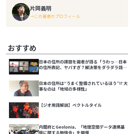
片岡義明
この著者のプロフィール
その他の記事
おすすめ
日本の住所の課題を識者が語る「うわっ…日本
の住所表記、ヤバすぎ？解決策をダラダラ語る
会」イベントレポート
日本の住所は“うまく整備されているほう”!? 大
事なのは「地域の多様性」
【ジオ用語解説】ベクトルタイル
内閣府とGeolonia、「地理空間データ連携基
盤に関する勉強会」を開催