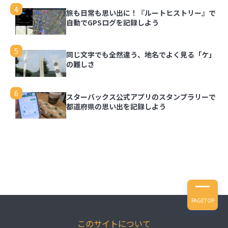
3
写真を都道府県の形で切り取って旅の思い出を残
4
旅も日常も思い出に！『ルートヒストリー』で
せる「旅行思い出マップ」
自動でGPSログを記録しよう
4
旅も日常も思い出に！『ルートヒストリー』で自
5
同じ文字でも全然違う、地名でよく見る「ケ」
動でGPSログを記録しよう
の難しさ
5
同じ文字でも全然違う、地名でよく見る「ケ」の
6
スターバックス公式アプリのスタンプラリーで
難しさ
都道府県の思い出を記録しよう
6
スターバックス公式アプリのスタンプラリーで都
道府県の思い出を記録しよう
PAGETOP
このサイトについて