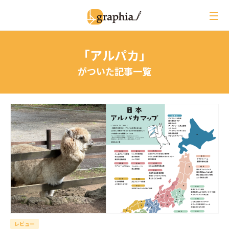
ペ
ー
ジ
の
「アルパカ」
本
文
がついた記事一覧
へ
レビュー
イベントレポート
ジオ用語解説
月刊グラフィア
コラム
インタビュー
レビュー