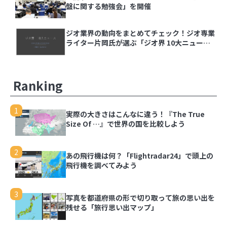
【ジオ用語解説】ベクトルタイル
盤に関する勉強会」を開催
ジオ業界の動向をまとめてチェック！ジオ専業
内閣府とGeolonia、「地理空間データ連携基盤
ライター片岡氏が選ぶ「ジオ界 10大ニュース
に関する勉強会」を開催
2024」を発表
ジオ業界の動向をまとめてチェック！ジオ専業ラ
Ranking
イター片岡氏が選ぶ「ジオ界 10大ニュース
2024」を発表
1
実際の大きさはこんなに違う！『The True
Size Of …』で世界の国を比較しよう
1
実際の大きさはこんなに違う！『The True Size
2
あの飛行機は何？「Flightradar24」で頭上の
Of …』で世界の国を比較しよう
飛行機を調べてみよう
2
あの飛行機は何？「Flightradar24」で頭上の飛
3
写真を都道府県の形で切り取って旅の思い出を
行機を調べてみよう
残せる「旅行思い出マップ」