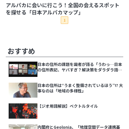
アルパカに会いに行こう！全国の会えるスポット
を探せる「日本アルパカマップ」
2026年
1
2025年
8月
7月
6月
5月
4月
3月
2月
1月
2024年
12月
11月
10月
9月
8月
7月
6月
5月
4月
2023年
3月
2月
1月
12月
11月
10月
9月
8月
7月
6月
5月
4月
その他の記事
おすすめ
2022年
3月
2月
1月
12月
11月
10月
9月
8月
7月
6月
5月
4月
2021年
3月
2月
1月
12月
11月
10月
9月
8月
7月
6月
5月
4月
日本の住所の課題を識者が語る「うわっ…日本
3月
2月
1月
12月
11月
10月
9月
8月
7月
6月
5月
4月
の住所表記、ヤバすぎ？解決策をダラダラ語る
3月
2月
1月
会」イベントレポート
日本の住所は“うまく整備されているほう”!? 大
日本の住所の課題を識者が語る「うわっ…日本の
事なのは「地域の多様性」
住所表記、ヤバすぎ？解決策をダラダラ語る会」
イベントレポート
【ジオ用語解説】ベクトルタイル
日本の住所は“うまく整備されているほう”!? 大
事なのは「地域の多様性」
内閣府とGeolonia、「地理空間データ連携基