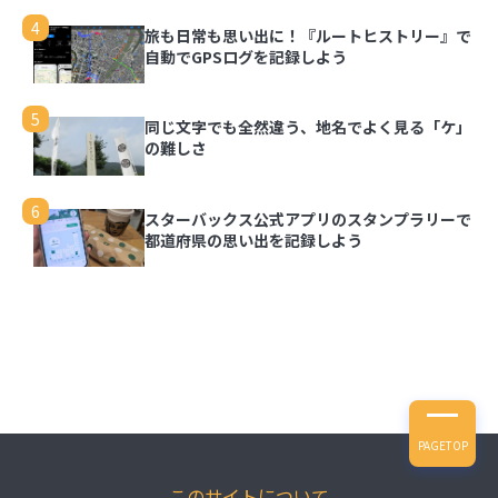
3
写真を都道府県の形で切り取って旅の思い出を残
4
せる「旅行思い出マップ」
旅も日常も思い出に！『ルートヒストリー』で
自動でGPSログを記録しよう
4
旅も日常も思い出に！『ルートヒストリー』で自
5
動でGPSログを記録しよう
同じ文字でも全然違う、地名でよく見る「ケ」
の難しさ
5
同じ文字でも全然違う、地名でよく見る「ケ」の
6
難しさ
スターバックス公式アプリのスタンプラリーで
都道府県の思い出を記録しよう
6
スターバックス公式アプリのスタンプラリーで都
道府県の思い出を記録しよう
PAGETOP
このサイトについて