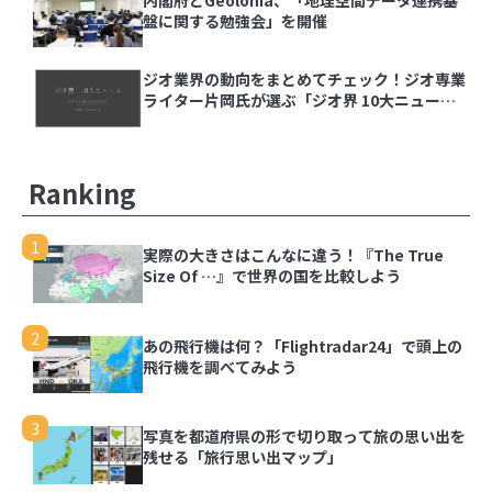
【ジオ用語解説】ベクトルタイル
盤に関する勉強会」を開催
ジオ業界の動向をまとめてチェック！ジオ専業
内閣府とGeolonia、「地理空間データ連携基盤
ライター片岡氏が選ぶ「ジオ界 10大ニュース
に関する勉強会」を開催
2024」を発表
ジオ業界の動向をまとめてチェック！ジオ専業ラ
イター片岡氏が選ぶ「ジオ界 10大ニュース
Ranking
2024」を発表
1
実際の大きさはこんなに違う！『The True
Size Of …』で世界の国を比較しよう
1
実際の大きさはこんなに違う！『The True Size
2
Of …』で世界の国を比較しよう
あの飛行機は何？「Flightradar24」で頭上の
飛行機を調べてみよう
2
あの飛行機は何？「Flightradar24」で頭上の飛
3
行機を調べてみよう
写真を都道府県の形で切り取って旅の思い出を
残せる「旅行思い出マップ」