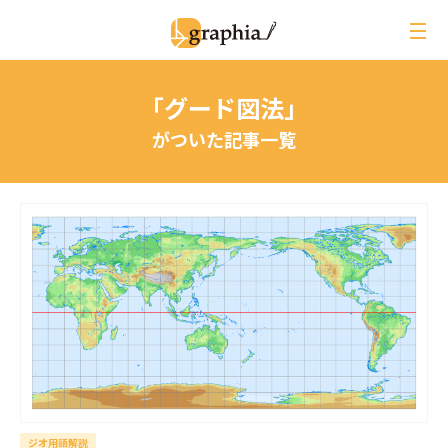
ペ
ー
ジ
の
「グード図法」
本
文
がついた記事一覧
へ
レビュー
イベントレポート
ジオ用語解説
月刊グラフィア
コラム
インタビュー
ジオ用語解説