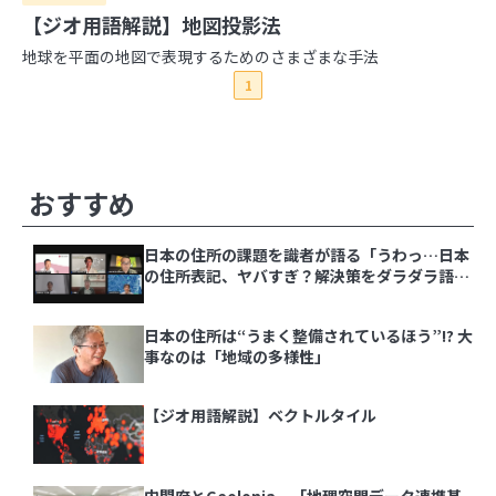
【ジオ用語解説】地図投影法
地球を平面の地図で表現するためのさまざまな手法
2026年
1
2025年
8月
7月
6月
5月
4月
3月
2月
1月
2024年
12月
11月
10月
9月
8月
7月
6月
5月
4月
2023年
3月
2月
1月
12月
11月
10月
9月
8月
7月
6月
5月
4月
2022年
その他の記事
3月
2月
1月
おすすめ
12月
11月
10月
9月
8月
7月
6月
5月
4月
2021年
3月
2月
1月
12月
11月
10月
9月
8月
7月
6月
5月
4月
日本の住所の課題を識者が語る「うわっ…日本
3月
2月
1月
12月
11月
10月
9月
8月
7月
6月
5月
4月
の住所表記、ヤバすぎ？解決策をダラダラ語る
3月
2月
1月
会」イベントレポート
日本の住所は“うまく整備されているほう”!? 大
日本の住所の課題を識者が語る「うわっ…日本の
事なのは「地域の多様性」
住所表記、ヤバすぎ？解決策をダラダラ語る会」
イベントレポート
【ジオ用語解説】ベクトルタイル
日本の住所は“うまく整備されているほう”!? 大
事なのは「地域の多様性」
内閣府とGeolonia、「地理空間データ連携基