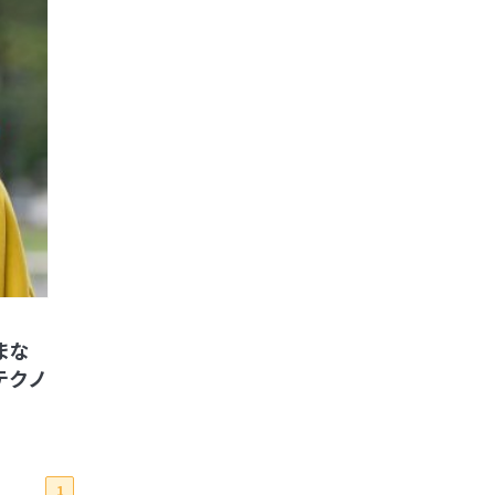
まな
テクノ
1