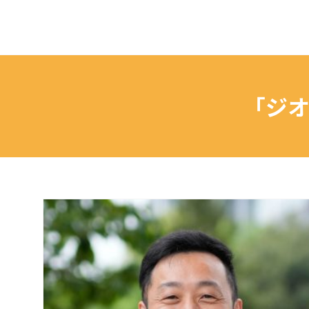
ペ
ー
ジ
の
本
「ジ
文
へ