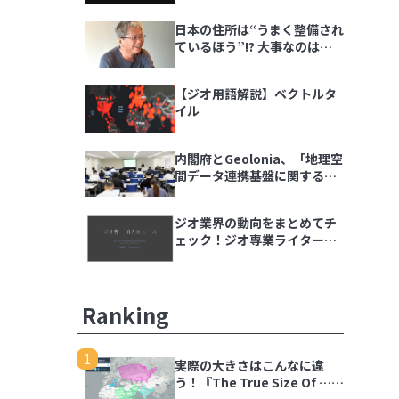
ダラ語る会」イベントレポー
日本の住所は“うまく整備され
ト
ているほう”!? 大事なのは
「地域の多様性」
【ジオ用語解説】ベクトルタ
イル
内閣府とGeolonia、「地理空
間データ連携基盤に関する勉
強会」を開催
ジオ業界の動向をまとめてチ
ェック！ジオ専業ライター片
岡氏が選ぶ「ジオ界 10大ニュ
ース 2024」を発表
Ranking
1
実際の大きさはこんなに違
う！『The True Size Of …』
で世界の国を比較しよう