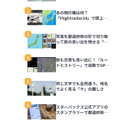
2
あの飛行機は何？
「Flightradar24」で頭上の
飛行機を調べてみよう
3
写真を都道府県の形で切り取
って旅の思い出を残せる「旅
行思い出マップ」
4
旅も日常も思い出に！『ルー
トヒストリー』で自動でGPS
ログを記録しよう
5
同じ文字でも全然違う、地名
でよく見る「ケ」の難しさ
6
スターバックス公式アプリの
スタンプラリーで都道府県の
思い出を記録しよう