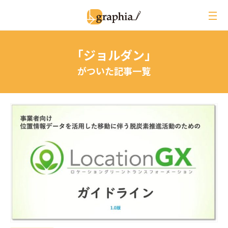
ペ
ー
ジ
の
「ジョルダン」
本
文
がついた記事一覧
へ
レビュー
イベントレポート
ジオ用語解説
月刊グラフィア
コラム
インタビュー