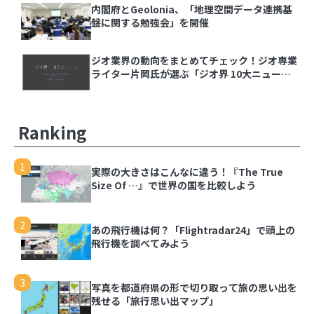
【ジオ用語解説】ベクトルタイル
内閣府とGeolonia、「地理空間データ連携基
盤に関する勉強会」を開催
内閣府とGeolonia、「地理空間データ連携基盤
ジオ業界の動向をまとめてチェック！ジオ専業
に関する勉強会」を開催
ライター片岡氏が選ぶ「ジオ界 10大ニュース
2024」を発表
ジオ業界の動向をまとめてチェック！ジオ専業ラ
イター片岡氏が選ぶ「ジオ界 10大ニュース
Ranking
2024」を発表
1
実際の大きさはこんなに違う！『The True
Size Of …』で世界の国を比較しよう
1
実際の大きさはこんなに違う！『The True Size
Of …』で世界の国を比較しよう
2
あの飛行機は何？「Flightradar24」で頭上の
飛行機を調べてみよう
2
あの飛行機は何？「Flightradar24」で頭上の飛
行機を調べてみよう
3
写真を都道府県の形で切り取って旅の思い出を
残せる「旅行思い出マップ」