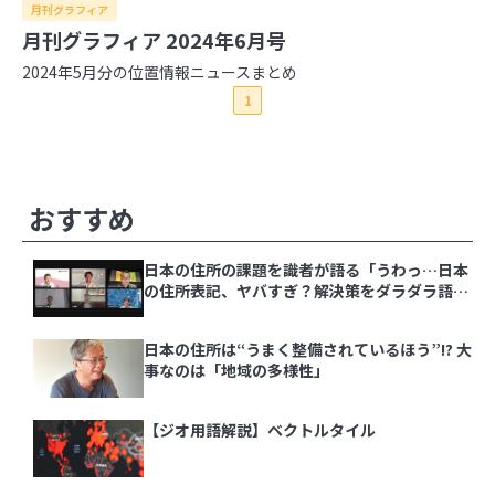
月刊グラフィア
月刊グラフィア 2024年6月号
2026年
2024年5月分の位置情報ニュースまとめ
2025年
1
8月
7月
6月
5月
4月
3月
2月
1月
2024年
12月
11月
10月
9月
8月
7月
6月
5月
4月
2023年
3月
2月
1月
12月
11月
10月
9月
8月
7月
6月
5月
4月
2022年
3月
2月
1月
12月
11月
10月
9月
8月
7月
6月
5月
4月
その他の記事
おすすめ
2021年
3月
2月
1月
12月
11月
10月
9月
8月
7月
6月
5月
4月
3月
2月
1月
12月
11月
10月
9月
8月
7月
6月
5月
4月
日本の住所の課題を識者が語る「うわっ…日本
3月
2月
1月
の住所表記、ヤバすぎ？解決策をダラダラ語る
会」イベントレポート
日本の住所の課題を識者が語る「うわっ…日本の
日本の住所は“うまく整備されているほう”!? 大
住所表記、ヤバすぎ？解決策をダラダラ語る会」
事なのは「地域の多様性」
イベントレポート
日本の住所は“うまく整備されているほう”!? 大
【ジオ用語解説】ベクトルタイル
事なのは「地域の多様性」