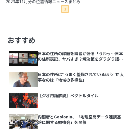
【ジオ用語解説】ベクトルタイル
2023年11月分の位置情報ニュースまとめ
1
内閣府とGeolonia、「地理空間データ連携基盤
に関する勉強会」を開催
その他の記事
おすすめ
ジオ業界の動向をまとめてチェック！ジオ専業ラ
イター片岡氏が選ぶ「ジオ界 10大ニュース
日本の住所の課題を識者が語る「うわっ…日本
2024」を発表
の住所表記、ヤバすぎ？解決策をダラダラ語る
会」イベントレポート
日本の住所は“うまく整備されているほう”!? 大
事なのは「地域の多様性」
1
実際の大きさはこんなに違う！『The True Size
Of …』で世界の国を比較しよう
【ジオ用語解説】ベクトルタイル
2
あの飛行機は何？「Flightradar24」で頭上の飛
行機を調べてみよう
内閣府とGeolonia、「地理空間データ連携基
盤に関する勉強会」を開催