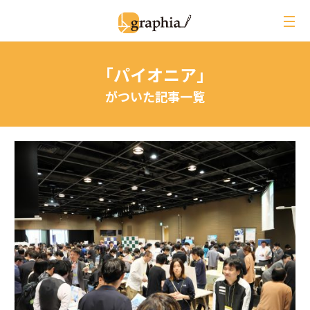
ペ
ー
ジ
の
「パイオニア」
本
文
がついた記事一覧
へ
レビュー
イベントレポート
ジオ用語解説
月刊グラフィア
コラム
インタビュー