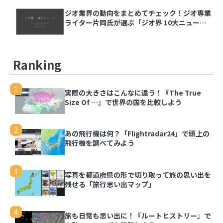
3
写真を都道府県の形で切り取って旅の思い出を残
ジオ業界の動向をまとめてチェック！ジオ専業
せる「旅行思い出マップ」
ライター片岡氏が選ぶ「ジオ界 10大ニュース
2024」を発表
4
旅も日常も思い出に！『ルートヒストリー』で自
動でGPSログを記録しよう
Ranking
5
同じ文字でも全然違う、地名でよく見る「ケ」の
1
実際の大きさはこんなに違う！『The True
難しさ
Size Of …』で世界の国を比較しよう
6
スターバックス公式アプリのスタンプラリーで都
2
あの飛行機は何？「Flightradar24」で頭上の
道府県の思い出を記録しよう
飛行機を調べてみよう
3
写真を都道府県の形で切り取って旅の思い出を
残せる「旅行思い出マップ」
4
旅も日常も思い出に！『ルートヒストリー』で