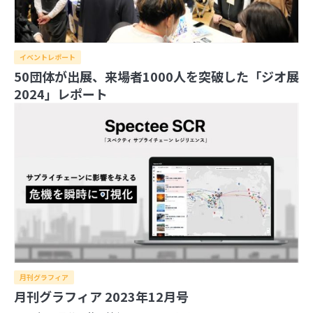
2026年
イベントレポート
2025年
8月
7月
6月
5月
4月
3月
2月
1月
50団体が出展、来場者1000人を突破した「ジオ展
2024年
12月
11月
10月
9月
8月
7月
6月
5月
4月
2024」レポート
2023年
3月
2月
1月
12月
11月
10月
9月
8月
7月
6月
5月
4月
2022年
3月
2月
1月
12月
11月
10月
9月
8月
7月
6月
5月
4月
2021年
3月
2月
1月
12月
11月
10月
9月
8月
7月
6月
5月
4月
3月
2月
1月
12月
11月
10月
9月
8月
7月
6月
5月
4月
3月
2月
1月
日本の住所の課題を識者が語る「うわっ…日本の
住所表記、ヤバすぎ？解決策をダラダラ語る会」
イベントレポート
日本の住所は“うまく整備されているほう”!? 大
事なのは「地域の多様性」
月刊グラフィア
月刊グラフィア 2023年12月号