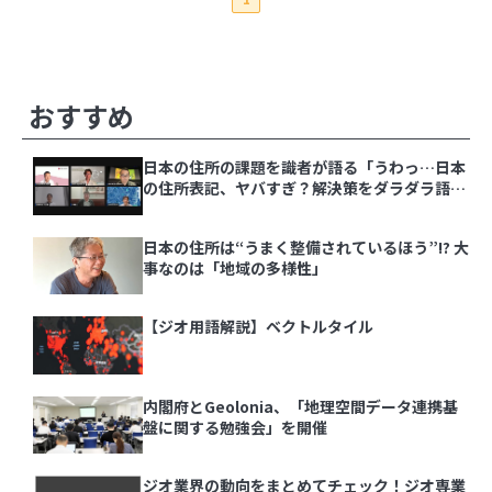
【ジオ用語解説】ベクトルタイル
内閣府とGeolonia、「地理空間データ連携基盤
に関する勉強会」を開催
その他の記事
おすすめ
ジオ業界の動向をまとめてチェック！ジオ専業ラ
日本の住所の課題を識者が語る「うわっ…日本
イター片岡氏が選ぶ「ジオ界 10大ニュース
の住所表記、ヤバすぎ？解決策をダラダラ語る
2024」を発表
会」イベントレポート
日本の住所は“うまく整備されているほう”!? 大
事なのは「地域の多様性」
1
実際の大きさはこんなに違う！『The True Size
【ジオ用語解説】ベクトルタイル
Of …』で世界の国を比較しよう
2
内閣府とGeolonia、「地理空間データ連携基
あの飛行機は何？「Flightradar24」で頭上の飛
盤に関する勉強会」を開催
行機を調べてみよう
ジオ業界の動向をまとめてチェック！ジオ専業