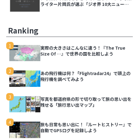
3
写真を都道府県の形で切り取って旅の思い出を残
ライター片岡氏が選ぶ「ジオ界 10大ニュース
せる「旅行思い出マップ」
2024」を発表
4
Ranking
旅も日常も思い出に！『ルートヒストリー』で自
動でGPSログを記録しよう
1
実際の大きさはこんなに違う！『The True
5
Size Of …』で世界の国を比較しよう
同じ文字でも全然違う、地名でよく見る「ケ」の
難しさ
2
あの飛行機は何？「Flightradar24」で頭上の
6
飛行機を調べてみよう
スターバックス公式アプリのスタンプラリーで都
道府県の思い出を記録しよう
3
写真を都道府県の形で切り取って旅の思い出を
残せる「旅行思い出マップ」
4
旅も日常も思い出に！『ルートヒストリー』で
自動でGPSログを記録しよう