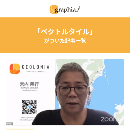
ペ
ー
ジ
の
「ベクトルタイル」
本
文
がついた記事一覧
へ
レビュー
イベントレポート
ジオ用語解説
月刊グラフィア
コラム
インタビュー