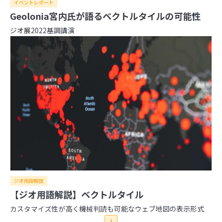
イベントレポート
Geolonia宮内氏が語るベクトルタイルの可能性
2026年
ジオ展2022基調講演
2025年
8月
7月
6月
5月
4月
3月
2月
1月
2024年
12月
11月
10月
9月
8月
7月
6月
5月
4月
2023年
3月
2月
1月
12月
11月
10月
9月
8月
7月
6月
5月
4月
2022年
3月
2月
1月
12月
11月
10月
9月
8月
7月
6月
5月
4月
2021年
3月
2月
1月
12月
11月
10月
9月
8月
7月
6月
5月
4月
3月
2月
1月
12月
11月
10月
9月
8月
7月
6月
5月
4月
3月
2月
1月
日本の住所の課題を識者が語る「うわっ…日本の
住所表記、ヤバすぎ？解決策をダラダラ語る会」
イベントレポート
ジオ用語解説
日本の住所は“うまく整備されているほう”!? 大
【ジオ用語解説】ベクトルタイル
事なのは「地域の多様性」
カスタマイズ性が高く機械判読も可能なウェブ地図の表示形式
1