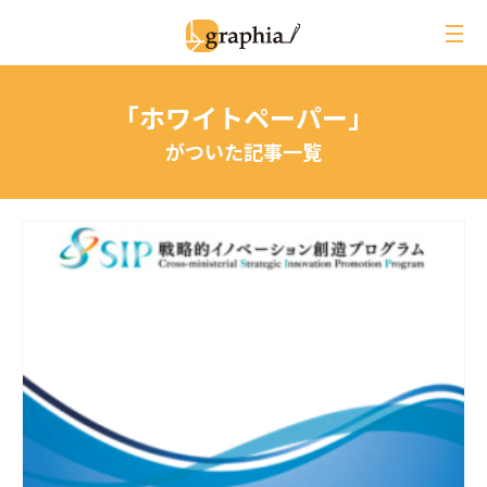
ペ
ー
ジ
の
「ホワイトペーパー」
本
文
がついた記事一覧
へ
レビュー
イベントレポート
ジオ用語解説
月刊グラフィア
コラム
インタビュー