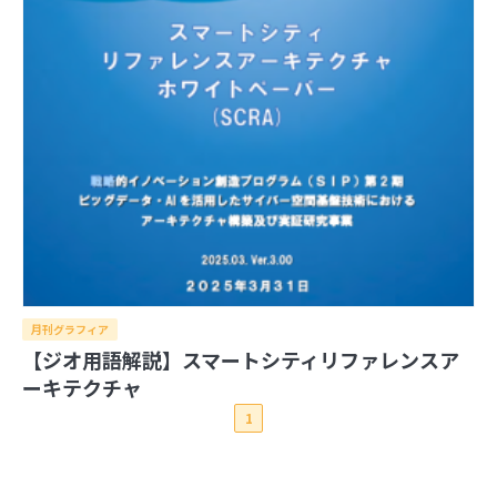
2026年
2025年
8月
7月
6月
5月
4月
3月
2月
1月
2024年
12月
11月
10月
9月
8月
7月
6月
5月
4月
2023年
3月
2月
1月
12月
11月
10月
9月
8月
7月
6月
5月
4月
2022年
3月
2月
1月
12月
11月
10月
9月
8月
7月
6月
5月
4月
2021年
3月
2月
1月
12月
11月
10月
9月
8月
7月
6月
5月
4月
3月
2月
1月
12月
11月
10月
9月
8月
7月
6月
5月
4月
3月
2月
1月
月刊グラフィア
日本の住所の課題を識者が語る「うわっ…日本の
【ジオ用語解説】スマートシティリファレンスア
住所表記、ヤバすぎ？解決策をダラダラ語る会」
イベントレポート
ーキテクチャ
日本の住所は“うまく整備されているほう”!? 大
1
事なのは「地域の多様性」