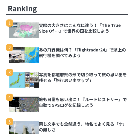
3
写真を都道府県の形で切り取って旅の思い出を残
Ranking
せる「旅行思い出マップ」
1
実際の大きさはこんなに違う！『The True
4
旅も日常も思い出に！『ルートヒストリー』で自
Size Of …』で世界の国を比較しよう
動でGPSログを記録しよう
2
あの飛行機は何？「Flightradar24」で頭上の
5
同じ文字でも全然違う、地名でよく見る「ケ」の
飛行機を調べてみよう
難しさ
3
写真を都道府県の形で切り取って旅の思い出を
6
スターバックス公式アプリのスタンプラリーで都
残せる「旅行思い出マップ」
道府県の思い出を記録しよう
4
旅も日常も思い出に！『ルートヒストリー』で
自動でGPSログを記録しよう
5
同じ文字でも全然違う、地名でよく見る「ケ」
の難しさ