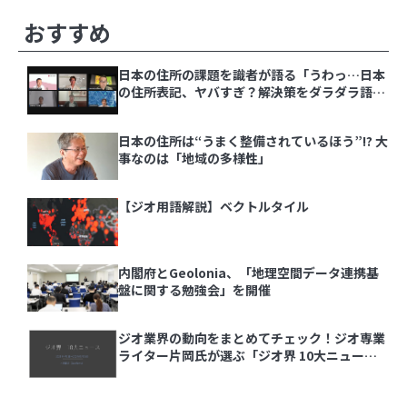
【ジオ用語解説】ベクトルタイル
その他の記事
おすすめ
内閣府とGeolonia、「地理空間データ連携基盤
日本の住所の課題を識者が語る「うわっ…日本
に関する勉強会」を開催
の住所表記、ヤバすぎ？解決策をダラダラ語る
会」イベントレポート
ジオ業界の動向をまとめてチェック！ジオ専業ラ
日本の住所は“うまく整備されているほう”!? 大
イター片岡氏が選ぶ「ジオ界 10大ニュース
事なのは「地域の多様性」
2024」を発表
【ジオ用語解説】ベクトルタイル
1
実際の大きさはこんなに違う！『The True Size
内閣府とGeolonia、「地理空間データ連携基
Of …』で世界の国を比較しよう
盤に関する勉強会」を開催
2
ジオ業界の動向をまとめてチェック！ジオ専業
あの飛行機は何？「Flightradar24」で頭上の飛
ライター片岡氏が選ぶ「ジオ界 10大ニュース
行機を調べてみよう
2024」を発表