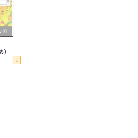
とめ）
1