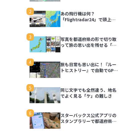
2
あの飛行機は何？
「Flightradar24」で頭上の
飛行機を調べてみよう
3
写真を都道府県の形で切り取
って旅の思い出を残せる「旅
行思い出マップ」
4
旅も日常も思い出に！『ルー
トヒストリー』で自動でGPS
ログを記録しよう
5
同じ文字でも全然違う、地名
でよく見る「ケ」の難しさ
6
スターバックス公式アプリの
スタンプラリーで都道府県の
思い出を記録しよう