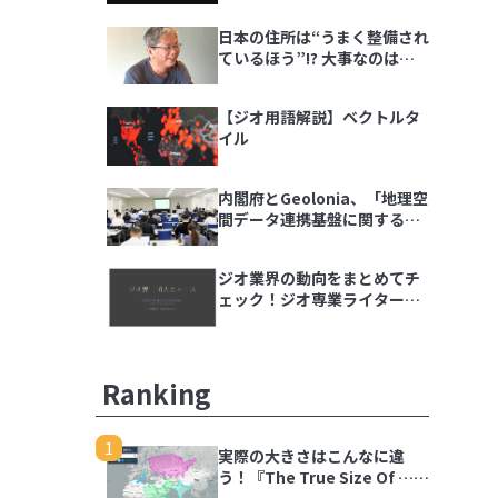
ダラ語る会」イベントレポー
日本の住所は“うまく整備され
ト
ているほう”!? 大事なのは
「地域の多様性」
【ジオ用語解説】ベクトルタ
イル
内閣府とGeolonia、「地理空
間データ連携基盤に関する勉
強会」を開催
ジオ業界の動向をまとめてチ
ェック！ジオ専業ライター片
岡氏が選ぶ「ジオ界 10大ニュ
ース 2024」を発表
Ranking
1
実際の大きさはこんなに違
う！『The True Size Of …』
で世界の国を比較しよう