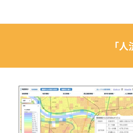
ペ
ー
ジ
の
本
「人
文
へ