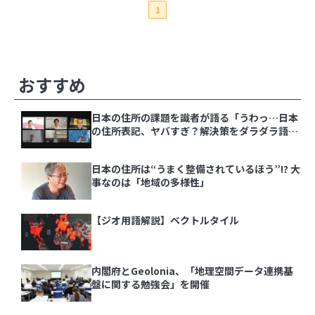
1
2026年
2025年
8月
7月
6月
5月
4月
3月
2月
1月
その他の記事
おすすめ
2024年
12月
11月
10月
9月
8月
7月
6月
5月
4月
2023年
3月
2月
1月
12月
11月
10月
9月
8月
7月
6月
5月
4月
日本の住所の課題を識者が語る「うわっ…日本
2022年
3月
2月
1月
12月
11月
10月
9月
8月
7月
6月
5月
4月
の住所表記、ヤバすぎ？解決策をダラダラ語る
2021年
3月
2月
1月
12月
11月
10月
9月
8月
7月
6月
5月
4月
会」イベントレポート
3月
2月
1月
12月
11月
10月
9月
8月
7月
6月
5月
4月
日本の住所は“うまく整備されているほう”!? 大
3月
2月
1月
事なのは「地域の多様性」
日本の住所の課題を識者が語る「うわっ…日本の
【ジオ用語解説】ベクトルタイル
住所表記、ヤバすぎ？解決策をダラダラ語る会」
イベントレポート
日本の住所は“うまく整備されているほう”!? 大
内閣府とGeolonia、「地理空間データ連携基
事なのは「地域の多様性」
盤に関する勉強会」を開催