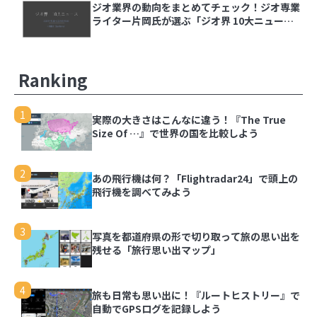
【ジオ用語解説】ベクトルタイル
ジオ業界の動向をまとめてチェック！ジオ専業
ライター片岡氏が選ぶ「ジオ界 10大ニュース
2024」を発表
内閣府とGeolonia、「地理空間データ連携基盤
に関する勉強会」を開催
Ranking
ジオ業界の動向をまとめてチェック！ジオ専業ラ
1
イター片岡氏が選ぶ「ジオ界 10大ニュース
実際の大きさはこんなに違う！『The True
2024」を発表
Size Of …』で世界の国を比較しよう
2
あの飛行機は何？「Flightradar24」で頭上の
飛行機を調べてみよう
1
実際の大きさはこんなに違う！『The True Size
Of …』で世界の国を比較しよう
3
写真を都道府県の形で切り取って旅の思い出を
残せる「旅行思い出マップ」
2
あの飛行機は何？「Flightradar24」で頭上の飛
行機を調べてみよう
4
旅も日常も思い出に！『ルートヒストリー』で
自動でGPSログを記録しよう