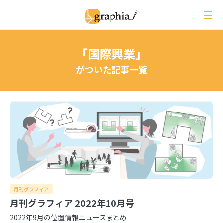
ペ
ー
ジ
の
「国際興業」
本
文
がついた記事一覧
へ
レビュー
イベントレポート
ジオ用語解説
月刊グラフィア
コラム
月刊グラフィア
インタビュー
月刊グラフィア 2022年10月号
2022年9月の位置情報ニュースまとめ