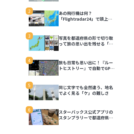
2
あの飛行機は何？
「Flightradar24」で頭上の
飛行機を調べてみよう
3
写真を都道府県の形で切り取
って旅の思い出を残せる「旅
行思い出マップ」
4
旅も日常も思い出に！『ルー
トヒストリー』で自動でGPS
ログを記録しよう
5
同じ文字でも全然違う、地名
でよく見る「ケ」の難しさ
6
スターバックス公式アプリの
スタンプラリーで都道府県の
思い出を記録しよう