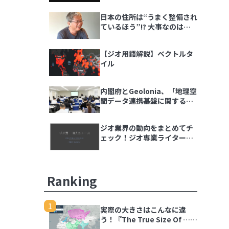
ダラ語る会」イベントレポー
日本の住所は“うまく整備され
ト
ているほう”!? 大事なのは
「地域の多様性」
【ジオ用語解説】ベクトルタ
イル
内閣府とGeolonia、「地理空
間データ連携基盤に関する勉
強会」を開催
ジオ業界の動向をまとめてチ
ェック！ジオ専業ライター片
岡氏が選ぶ「ジオ界 10大ニュ
ース 2024」を発表
Ranking
1
実際の大きさはこんなに違
う！『The True Size Of …』
で世界の国を比較しよう