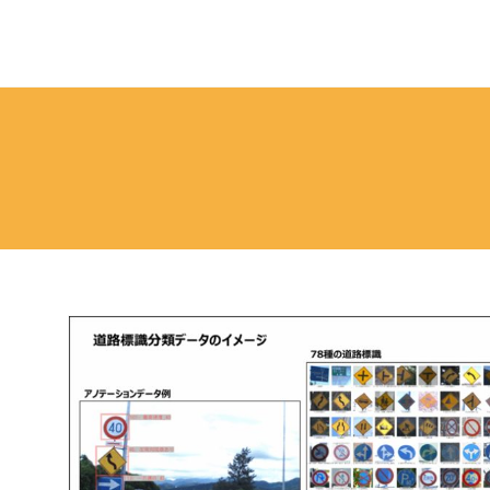
ペ
ー
ジ
の
本
文
へ