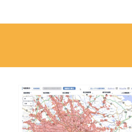
ペ
ー
ジ
の
本
文
へ