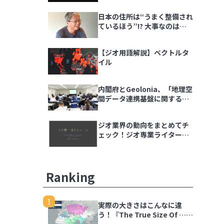
ダラ語る会」イベントレポー
日本の住所は“うまく整備され
ト
ているほう”!? 大事なのは
「地域の多様性」
【ジオ用語解説】ベクトルタ
イル
内閣府とGeolonia、「地理空
間データ連携基盤に関する勉
強会」を開催
ジオ業界の動向をまとめてチ
ェック！ジオ専業ライター片
岡氏が選ぶ「ジオ界 10大ニュ
ース 2024」を発表
Ranking
1
実際の大きさはこんなに違
う！『The True Size Of …』
で世界の国を比較しよう