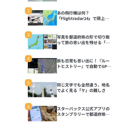
2
あの飛行機は何？
「Flightradar24」で頭上の
飛行機を調べてみよう
3
写真を都道府県の形で切り取
って旅の思い出を残せる「旅
行思い出マップ」
4
旅も日常も思い出に！『ルー
トヒストリー』で自動でGPS
ログを記録しよう
5
同じ文字でも全然違う、地名
でよく見る「ケ」の難しさ
6
スターバックス公式アプリの
スタンプラリーで都道府県の
思い出を記録しよう