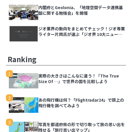
【ジオ用語解説】ベクトルタイル
内閣府とGeolonia、「地理空間データ連携基
盤に関する勉強会」を開催
内閣府とGeolonia、「地理空間データ連携基盤
に関する勉強会」を開催
ジオ業界の動向をまとめてチェック！ジオ専業
ライター片岡氏が選ぶ「ジオ界 10大ニュース
2024」を発表
ジオ業界の動向をまとめてチェック！ジオ専業ラ
イター片岡氏が選ぶ「ジオ界 10大ニュース
2024」を発表
Ranking
1
実際の大きさはこんなに違う！『The True
Size Of …』で世界の国を比較しよう
1
実際の大きさはこんなに違う！『The True Size
Of …』で世界の国を比較しよう
2
あの飛行機は何？「Flightradar24」で頭上の
飛行機を調べてみよう
2
あの飛行機は何？「Flightradar24」で頭上の飛
行機を調べてみよう
3
写真を都道府県の形で切り取って旅の思い出を
残せる「旅行思い出マップ」