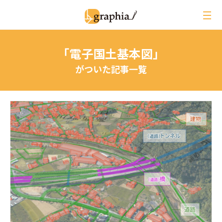
ペ
ー
ジ
の
「電子国土基本図」
本
文
がついた記事一覧
へ
レビュー
イベントレポート
ジオ用語解説
月刊グラフィア
コラム
インタビュー