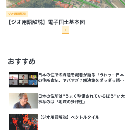
ジオ用語解説
2026年
【ジオ用語解説】電子国土基本図
2025年
8月
7月
6月
5月
4月
3月
2月
1月
1
2024年
12月
11月
10月
9月
8月
7月
6月
5月
4月
2023年
3月
2月
1月
12月
11月
10月
9月
8月
7月
6月
5月
4月
2022年
3月
2月
1月
12月
11月
10月
9月
8月
7月
6月
5月
4月
2021年
その他の記事
おすすめ
3月
2月
1月
12月
11月
10月
9月
8月
7月
6月
5月
4月
3月
2月
1月
12月
11月
10月
9月
8月
7月
6月
5月
4月
日本の住所の課題を識者が語る「うわっ…日本
3月
2月
1月
の住所表記、ヤバすぎ？解決策をダラダラ語る
会」イベントレポート
日本の住所の課題を識者が語る「うわっ…日本の
住所表記、ヤバすぎ？解決策をダラダラ語る会」
日本の住所は“うまく整備されているほう”!? 大
イベントレポート
事なのは「地域の多様性」
日本の住所は“うまく整備されているほう”!? 大
事なのは「地域の多様性」
【ジオ用語解説】ベクトルタイル