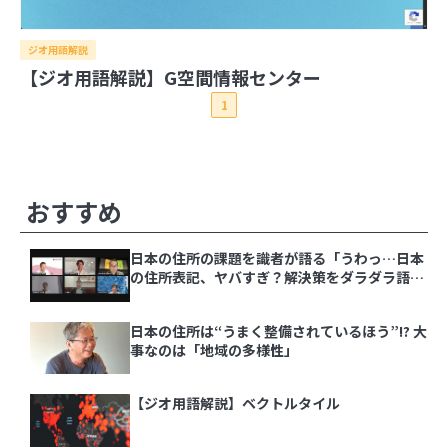
ジオ用語解説
2026年
【ジオ用語解説】G空間情報センター
2025年
8月
7月
6月
5月
4月
3月
2月
1月
1
2024年
12月
11月
10月
9月
8月
7月
6月
5月
4月
2023年
3月
2月
1月
12月
11月
10月
9月
8月
7月
6月
5月
4月
2022年
3月
2月
1月
12月
11月
10月
9月
8月
7月
6月
5月
4月
2021年
その他の記事
3月
2月
1月
おすすめ
12月
11月
10月
9月
8月
7月
6月
5月
4月
3月
2月
1月
12月
11月
10月
9月
8月
7月
6月
5月
4月
日本の住所の課題を識者が語る「うわっ…日本
3月
2月
1月
の住所表記、ヤバすぎ？解決策をダラダラ語る
会」イベントレポート
日本の住所の課題を識者が語る「うわっ…日本の
住所表記、ヤバすぎ？解決策をダラダラ語る会」
日本の住所は“うまく整備されているほう”!? 大
イベントレポート
事なのは「地域の多様性」
日本の住所は“うまく整備されているほう”!? 大
事なのは「地域の多様性」
【ジオ用語解説】ベクトルタイル