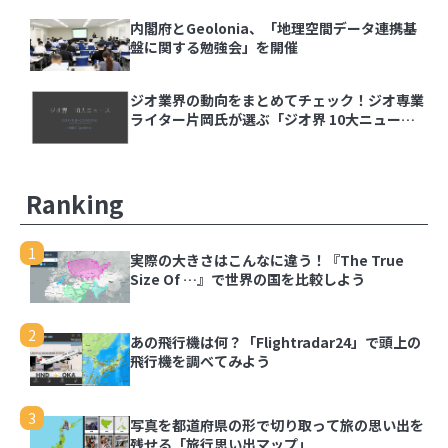
【ジオ用語解説】ベクトルタイル
内閣府とGeolonia、「地理空間データ連携基
盤に関する勉強会」を開催
内閣府とGeolonia、「地理空間データ連携基盤
に関する勉強会」を開催
ジオ業界の動向をまとめてチェック！ジオ専業
ライター片岡氏が選ぶ「ジオ界 10大ニュース
2024」を発表
ジオ業界の動向をまとめてチェック！ジオ専業ラ
イター片岡氏が選ぶ「ジオ界 10大ニュース
2024」を発表
Ranking
1
実際の大きさはこんなに違う！『The True
Size Of …』で世界の国を比較しよう
1
実際の大きさはこんなに違う！『The True Size
Of …』で世界の国を比較しよう
2
あの飛行機は何？「Flightradar24」で頭上の
飛行機を調べてみよう
2
あの飛行機は何？「Flightradar24」で頭上の飛
行機を調べてみよう
3
写真を都道府県の形で切り取って旅の思い出を
残せる「旅行思い出マップ」