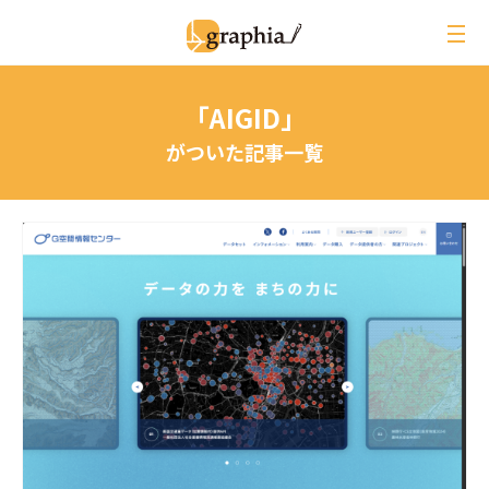
ペ
ー
ジ
の
「AIGID」
本
文
がついた記事一覧
へ
レビュー
イベントレポート
ジオ用語解説
月刊グラフィア
コラム
インタビュー