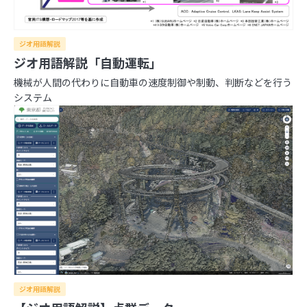
2026年
ジオ用語解説
2025年
ジオ用語解説「自動運転」
8月
7月
6月
5月
4月
3月
2月
1月
2024年
機械が人間の代わりに自動車の速度制御や制動、判断などを行う
12月
11月
10月
9月
8月
7月
6月
5月
4月
2023年
システム
3月
2月
1月
12月
11月
10月
9月
8月
7月
6月
5月
4月
2022年
3月
2月
1月
12月
11月
10月
9月
8月
7月
6月
5月
4月
2021年
3月
2月
1月
12月
11月
10月
9月
8月
7月
6月
5月
4月
3月
2月
1月
12月
11月
10月
9月
8月
7月
6月
5月
4月
3月
2月
1月
日本の住所の課題を識者が語る「うわっ…日本の
住所表記、ヤバすぎ？解決策をダラダラ語る会」
イベントレポート
日本の住所は“うまく整備されているほう”!? 大
事なのは「地域の多様性」
ジオ用語解説