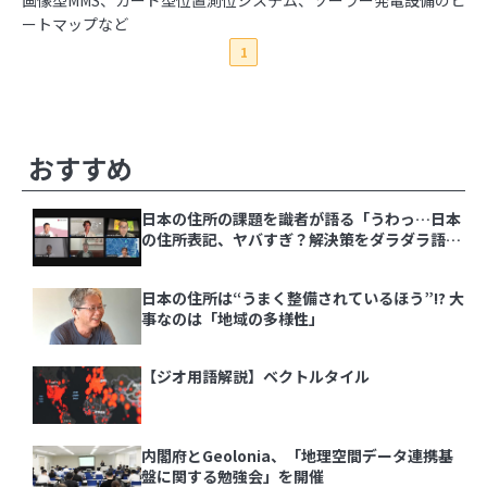
画像型MMS、カード型位置測位システム、ソーラー発電設備のヒ
3
写真を都道府県の形で切り取って旅の思い出を残
ートマップなど
せる「旅行思い出マップ」
1
4
旅も日常も思い出に！『ルートヒストリー』で自
動でGPSログを記録しよう
その他の記事
おすすめ
5
同じ文字でも全然違う、地名でよく見る「ケ」の
難しさ
日本の住所の課題を識者が語る「うわっ…日本
の住所表記、ヤバすぎ？解決策をダラダラ語る
会」イベントレポート
6
スターバックス公式アプリのスタンプラリーで都
日本の住所は“うまく整備されているほう”!? 大
道府県の思い出を記録しよう
事なのは「地域の多様性」
【ジオ用語解説】ベクトルタイル
内閣府とGeolonia、「地理空間データ連携基
盤に関する勉強会」を開催