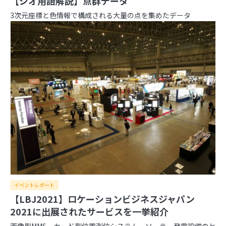
【ジオ用語解説】点群データ
【ジオ用語解説】ベクトルタイル
3次元座標と色情報で構成される大量の点を集めたデータ
内閣府とGeolonia、「地理空間データ連携基盤
に関する勉強会」を開催
ジオ業界の動向をまとめてチェック！ジオ専業ラ
イター片岡氏が選ぶ「ジオ界 10大ニュース
2024」を発表
1
実際の大きさはこんなに違う！『The True Size
Of …』で世界の国を比較しよう
2
イベントレポート
あの飛行機は何？「Flightradar24」で頭上の飛
【LBJ2021】ロケーションビジネスジャパン
行機を調べてみよう
2021に出展されたサービスを一挙紹介