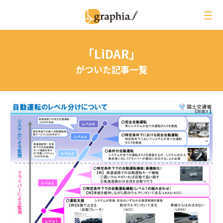
ペ
ー
ジ
の
「LiDAR」
本
文
がついた記事一覧
へ
レビュー
イベントレポート
ジオ用語解説
月刊グラフィア
コラム
インタビュー