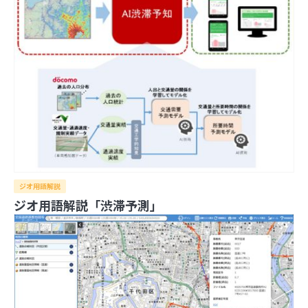
3
旅も日常も思い出に！『ルートヒストリー』で自
動でGPSログを記録しよう
4
写真を都道府県の形で切り取って旅の思い出を残
せる「旅行思い出マップ」
5
同じ文字でも全然違う、地名でよく見る「ケ」の
難しさ
6
スターバックス公式アプリのスタンプラリーで都
ジオ用語解説
道府県の思い出を記録しよう
ジオ用語解説「渋滞予測」