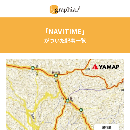
ペ
ー
ジ
の
「NAVITIME」
本
文
がついた記事一覧
へ
レビュー
イベントレポート
ジオ用語解説
月刊グラフィア
コラム
インタビュー