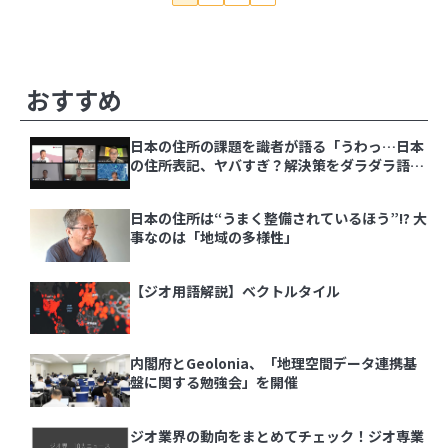
その他の記事
おすすめ
日本の住所の課題を識者が語る「うわっ…日本
の住所表記、ヤバすぎ？解決策をダラダラ語る
会」イベントレポート
日本の住所は“うまく整備されているほう”!? 大
事なのは「地域の多様性」
【ジオ用語解説】ベクトルタイル
内閣府とGeolonia、「地理空間データ連携基
盤に関する勉強会」を開催
ジオ業界の動向をまとめてチェック！ジオ専業