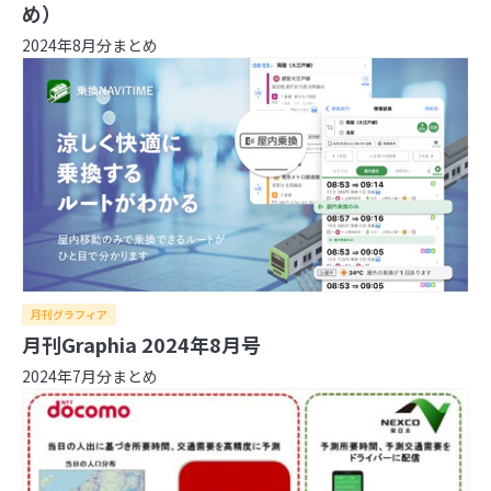
【ジオ用語解説】ベクトルタイル
め）
2024年8月分まとめ
内閣府とGeolonia、「地理空間データ連携基盤
に関する勉強会」を開催
ジオ業界の動向をまとめてチェック！ジオ専業ラ
イター片岡氏が選ぶ「ジオ界 10大ニュース
2024」を発表
1
月刊グラフィア
実際の大きさはこんなに違う！『The True Size
月刊Graphia 2024年8月号
Of …』で世界の国を比較しよう
2024年7月分まとめ
2
あの飛行機は何？「Flightradar24」で頭上の飛
行機を調べてみよう