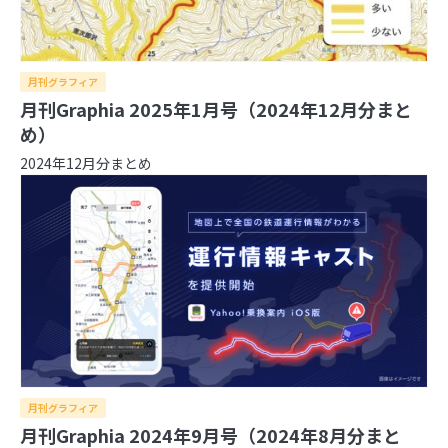
2026年
月刊グラフィア
2025年
8月
7月
6月
5月
4月
3月
2月
1月
月刊Graphia 2025年1月号（2024年12月分まと
2024年
12月
11月
10月
9月
8月
7月
6月
5月
4月
め）
2023年
3月
2月
1月
12月
11月
10月
9月
8月
7月
6月
5月
4月
2024年12月分まとめ
2022年
3月
2月
1月
12月
11月
10月
9月
8月
7月
6月
5月
4月
2021年
3月
2月
1月
12月
11月
10月
9月
8月
7月
6月
5月
4月
3月
2月
1月
12月
11月
10月
9月
8月
7月
6月
5月
4月
3月
2月
1月
日本の住所の課題を識者が語る「うわっ…日本の
住所表記、ヤバすぎ？解決策をダラダラ語る会」
イベントレポート
日本の住所は“うまく整備されているほう”!? 大
事なのは「地域の多様性」
月刊グラフィア
月刊Graphia 2024年9月号（2024年8月分まと