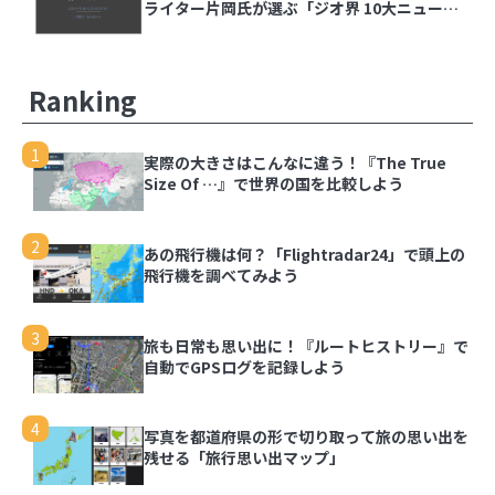
ライター片岡氏が選ぶ「ジオ界 10大ニュース
2024」を発表
Ranking
1
実際の大きさはこんなに違う！『The True
Size Of …』で世界の国を比較しよう
2
あの飛行機は何？「Flightradar24」で頭上の
飛行機を調べてみよう
3
旅も日常も思い出に！『ルートヒストリー』で
自動でGPSログを記録しよう
4
写真を都道府県の形で切り取って旅の思い出を
残せる「旅行思い出マップ」