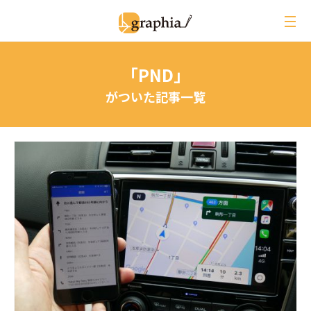
ペ
ー
ジ
の
「PND」
本
文
がついた記事一覧
へ
レビュー
イベントレポート
ジオ用語解説
月刊グラフィア
コラム
インタビュー