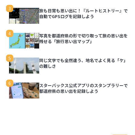
3
旅も日常も思い出に！『ルートヒストリー』で自
動でGPSログを記録しよう
3
旅も日常も思い出に！『ルートヒストリー』で
自動でGPSログを記録しよう
4
写真を都道府県の形で切り取って旅の思い出を残
せる「旅行思い出マップ」
4
写真を都道府県の形で切り取って旅の思い出を
残せる「旅行思い出マップ」
5
同じ文字でも全然違う、地名でよく見る「ケ」の
難しさ
5
同じ文字でも全然違う、地名でよく見る「ケ」
の難しさ
6
スターバックス公式アプリのスタンプラリーで都
道府県の思い出を記録しよう
6
スターバックス公式アプリのスタンプラリーで
都道府県の思い出を記録しよう