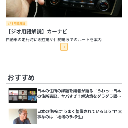
2026年
ジオ用語解説
2025年
8月
7月
6月
5月
4月
3月
2月
1月
【ジオ用語解説】カーナビ
2024年
12月
11月
10月
9月
8月
7月
6月
5月
4月
自動車の走行時に現在地や目的地までのルートを案内
2023年
3月
2月
1月
12月
11月
10月
9月
8月
7月
6月
5月
4月
1
2022年
3月
2月
1月
12月
11月
10月
9月
8月
7月
6月
5月
4月
2021年
3月
2月
1月
12月
11月
10月
9月
8月
7月
6月
5月
4月
3月
2月
1月
12月
11月
10月
9月
8月
7月
6月
5月
4月
3月
2月
1月
その他の記事
おすすめ
日本の住所の課題を識者が語る「うわっ…日本の
日本の住所の課題を識者が語る「うわっ…日本
住所表記、ヤバすぎ？解決策をダラダラ語る会」
の住所表記、ヤバすぎ？解決策をダラダラ語る
イベントレポート
会」イベントレポート
日本の住所は“うまく整備されているほう”!? 大
日本の住所は“うまく整備されているほう”!? 大
事なのは「地域の多様性」
事なのは「地域の多様性」