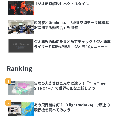
【ジオ用語解説】ベクトルタイル
【ジオ用語解説】ベクトルタイル
内閣府とGeolonia、「地理空間データ連携基盤
内閣府とGeolonia、「地理空間データ連携基
に関する勉強会」を開催
盤に関する勉強会」を開催
ジオ業界の動向をまとめてチェック！ジオ専業ラ
ジオ業界の動向をまとめてチェック！ジオ専業
イター片岡氏が選ぶ「ジオ界 10大ニュース
ライター片岡氏が選ぶ「ジオ界 10大ニュース
2024」を発表
2024」を発表
Ranking
1
実際の大きさはこんなに違う！『The True Size
Of …』で世界の国を比較しよう
1
実際の大きさはこんなに違う！『The True
Size Of …』で世界の国を比較しよう
2
あの飛行機は何？「Flightradar24」で頭上の飛
行機を調べてみよう
2
あの飛行機は何？「Flightradar24」で頭上の
飛行機を調べてみよう