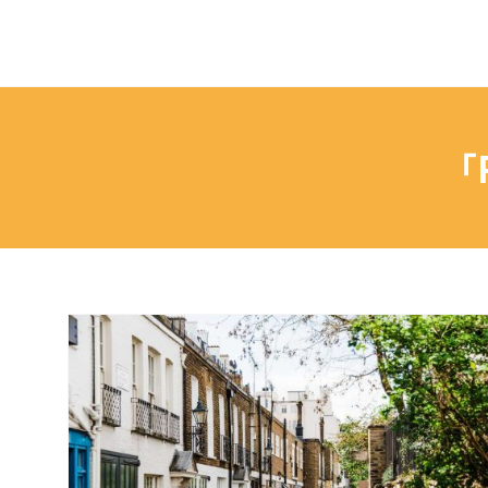
ペ
ー
ジ
の
本
「P
文
へ