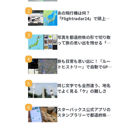
2
あの飛行機は何？
「Flightradar24」で頭上の
飛行機を調べてみよう
3
写真を都道府県の形で切り取
って旅の思い出を残せる「旅
行思い出マップ」
4
旅も日常も思い出に！『ルー
トヒストリー』で自動でGPS
ログを記録しよう
5
同じ文字でも全然違う、地名
でよく見る「ケ」の難しさ
6
スターバックス公式アプリの
スタンプラリーで都道府県の
思い出を記録しよう