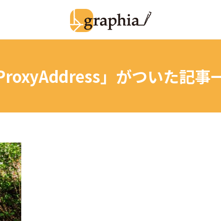
roxyAddress」
がついた記事