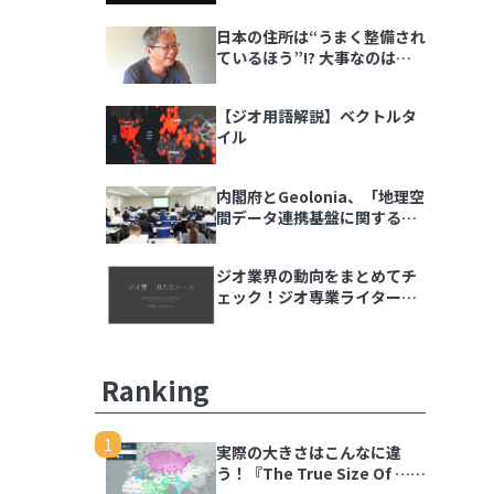
ダラ語る会」イベントレポー
日本の住所は“うまく整備され
ト
ているほう”!? 大事なのは
「地域の多様性」
【ジオ用語解説】ベクトルタ
イル
内閣府とGeolonia、「地理空
間データ連携基盤に関する勉
強会」を開催
ジオ業界の動向をまとめてチ
ェック！ジオ専業ライター片
岡氏が選ぶ「ジオ界 10大ニュ
ース 2024」を発表
Ranking
1
実際の大きさはこんなに違
う！『The True Size Of …』
で世界の国を比較しよう