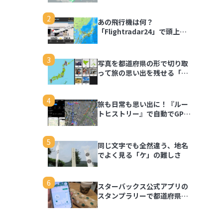
2
あの飛行機は何？
「Flightradar24」で頭上の
飛行機を調べてみよう
3
写真を都道府県の形で切り取
って旅の思い出を残せる「旅
行思い出マップ」
4
旅も日常も思い出に！『ルー
トヒストリー』で自動でGPS
ログを記録しよう
5
同じ文字でも全然違う、地名
でよく見る「ケ」の難しさ
6
スターバックス公式アプリの
スタンプラリーで都道府県の
思い出を記録しよう