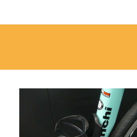
ペ
ー
ジ
の
本
文
へ