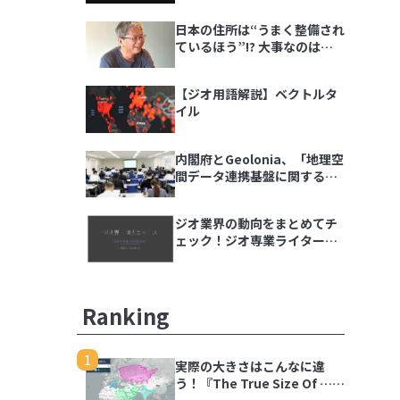
ダラ語る会」イベントレポー
日本の住所は“うまく整備され
ト
ているほう”!? 大事なのは
「地域の多様性」
【ジオ用語解説】ベクトルタ
イル
内閣府とGeolonia、「地理空
間データ連携基盤に関する勉
強会」を開催
ジオ業界の動向をまとめてチ
ェック！ジオ専業ライター片
岡氏が選ぶ「ジオ界 10大ニュ
ース 2024」を発表
Ranking
1
実際の大きさはこんなに違
う！『The True Size Of …』
で世界の国を比較しよう