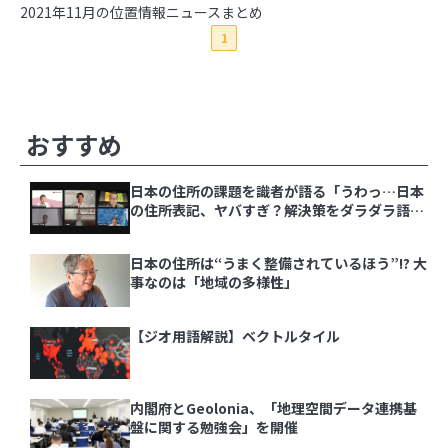
【ジオ用語解説】ベクトルタイル
2021年11月の位置情報ニュースまとめ
1
内閣府とGeolonia、「地理空間データ連携基盤
に関する勉強会」を開催
その他の記事
おすすめ
ジオ業界の動向をまとめてチェック！ジオ専業ラ
イター片岡氏が選ぶ「ジオ界 10大ニュース
2024」を発表
日本の住所の課題を識者が語る「うわっ…日本
の住所表記、ヤバすぎ？解決策をダラダラ語る
会」イベントレポート
日本の住所は“うまく整備されているほう”!? 大
事なのは「地域の多様性」
1
実際の大きさはこんなに違う！『The True Size
Of …』で世界の国を比較しよう
【ジオ用語解説】ベクトルタイル
2
あの飛行機は何？「Flightradar24」で頭上の飛
行機を調べてみよう
内閣府とGeolonia、「地理空間データ連携基
盤に関する勉強会」を開催