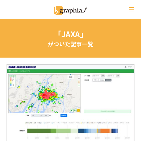
ペ
ー
ジ
の
「JAXA」
本
文
がついた記事一覧
へ
レビュー
イベントレポート
ジオ用語解説
月刊グラフィア
コラム
インタビュー