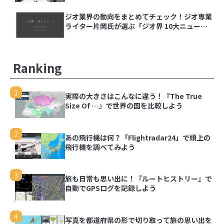
3
旅も日常も思い出に！『ルートヒストリー』で自
動でGPSログを記録しよう
ジオ業界の動向をまとめてチェック！ジオ専業
ライター片岡氏が選ぶ「ジオ界 10大ニュース
2024」を発表
4
写真を都道府県の形で切り取って旅の思い出を残
せる「旅行思い出マップ」
Ranking
5
同じ文字でも全然違う、地名でよく見る「ケ」の
1
実際の大きさはこんなに違う！『The True
難しさ
Size Of …』で世界の国を比較しよう
6
スターバックス公式アプリのスタンプラリーで都
2
あの飛行機は何？「Flightradar24」で頭上の
道府県の思い出を記録しよう
飛行機を調べてみよう
3
旅も日常も思い出に！『ルートヒストリー』で
自動でGPSログを記録しよう
4
写真を都道府県の形で切り取って旅の思い出を