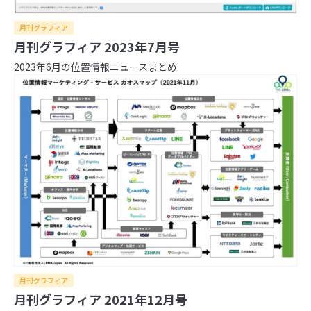
月刊グラフィア
2026年
月刊グラフィア 2023年7月号
2025年
8月
7月
6月
5月
4月
3月
2月
1月
2023年6月の位置情報ニュースまとめ
2024年
12月
11月
10月
9月
8月
7月
6月
5月
4月
2023年
3月
2月
1月
12月
11月
10月
9月
8月
7月
6月
5月
4月
2022年
3月
2月
1月
12月
11月
10月
9月
8月
7月
6月
5月
4月
2021年
3月
2月
1月
12月
11月
10月
9月
8月
7月
6月
5月
4月
3月
2月
1月
12月
11月
10月
9月
8月
7月
6月
5月
4月
3月
2月
1月
日本の住所の課題を識者が語る「うわっ…日本の
住所表記、ヤバすぎ？解決策をダラダラ語る会」
イベントレポート
日本の住所は“うまく整備されているほう”!? 大
事なのは「地域の多様性」
月刊グラフィア
月刊グラフィア 2021年12月号