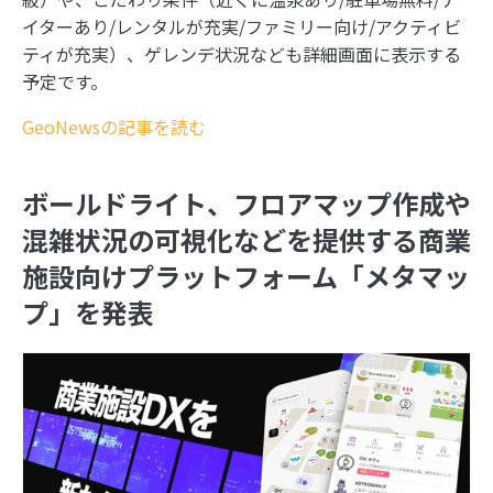
3
写真を都道府県の形で切り取って旅の思い出を残
イターあり/レンタルが充実/ファミリー向け/アクティビ
せる「旅行思い出マップ」
ティが充実）、ゲレンデ状況なども詳細画面に表示する
予定です。
4
旅も日常も思い出に！『ルートヒストリー』で自
動でGPSログを記録しよう
GeoNewsの記事を読む
5
同じ文字でも全然違う、地名でよく見る「ケ」の
ボールドライト、フロアマップ作成や
難しさ
混雑状況の可視化などを提供する商業
施設向けプラットフォーム「メタマッ
6
スターバックス公式アプリのスタンプラリーで都
道府県の思い出を記録しよう
プ」を発表