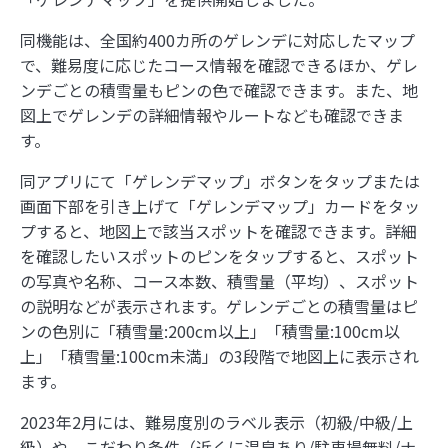
【ジオ用語解説】ベクトルタイル
同機能は、全国約400カ所のゲレンデに対応したマップ
で、難易度に応じたコース情報を確認できるほか、ゲレ
内閣府とGeolonia、「地理空間データ連携基盤
ンデごとの積雪量もピンの色で確認できます。また、地
に関する勉強会」を開催
図上でゲレンデの詳細情報やルートなども確認できま
す。
ジオ業界の動向をまとめてチェック！ジオ専業ラ
イター片岡氏が選ぶ「ジオ界 10大ニュース
同アプリにて「ゲレンデマップ」ボタンをタップまたは
2024」を発表
画面下部を引き上げて「ゲレンデマップ」カードをタッ
プすると、地図上で該当スポットを確認できます。詳細
を確認したいスポットのピンをタップすると、スポット
の写真や名称、コース本数、積雪量（平均）、スポット
1
実際の大きさはこんなに違う！『The True Size
の説明などが表示されます。ゲレンデごとの積雪量はピ
Of …』で世界の国を比較しよう
ンの色別に「積雪量:200cm以上」「積雪量:100cm以
上」「積雪量:100cm未満」の3段階で地図上に表示され
2
あの飛行機は何？「Flightradar24」で頭上の飛
ます。
行機を調べてみよう
2023年2月には、難易度別のラベル表示（初級/中級/上
級）や、こだわり条件（近くに温泉あり/駐車場無料/ナ