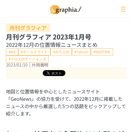
ペ
ー
ジ
の
月刊グラフィア
本
月刊グラフィア 2023年1月号
文
2022年12月の位置情報ニュースまとめ
へ
KIS
ボールドライト
みちびき
Yahoo!
NAVITIME
クロスロケーションズ
2023/01/10
片岡義明
レビュー
イベントレポート
ジオ用語解説
地図と位置情報を中心としたニュースサイト
月刊グラフィア
「GeoNews」の協力を受けて、2022年12月に掲載した
ニュースの中から厳選した5つの話題をピックアップして
コラム
紹介します。
インタビュー