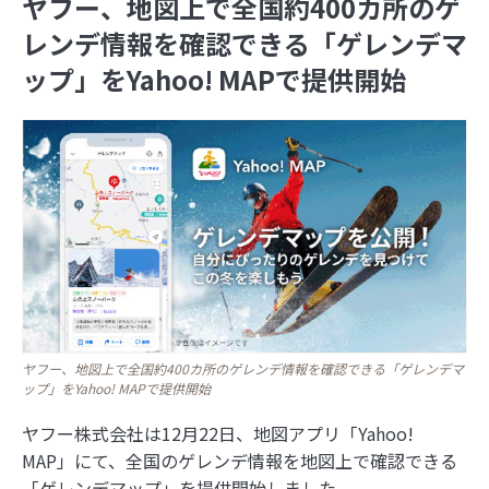
ヤフー、地図上で全国約400カ所のゲ
レンデ情報を確認できる「ゲレンデマ
2026年
ップ」をYahoo! MAPで提供開始
2025年
8月
7月
6月
5月
4月
3月
2月
1月
2024年
12月
11月
10月
9月
8月
7月
6月
5月
4月
2023年
3月
2月
1月
12月
11月
10月
9月
8月
7月
6月
5月
4月
2022年
3月
2月
1月
12月
11月
10月
9月
8月
7月
6月
5月
4月
2021年
3月
2月
1月
12月
11月
10月
9月
8月
7月
6月
5月
4月
3月
2月
1月
12月
11月
10月
9月
8月
7月
6月
5月
4月
3月
2月
1月
日本の住所の課題を識者が語る「うわっ…日本の
住所表記、ヤバすぎ？解決策をダラダラ語る会」
ヤフー、地図上で全国約400カ所のゲレンデ情報を確認できる「ゲレンデマ
イベントレポート
ップ」をYahoo! MAPで提供開始
日本の住所は“うまく整備されているほう”!? 大
ヤフー株式会社は12月22日、地図アプリ「Yahoo!
事なのは「地域の多様性」
MAP」にて、全国のゲレンデ情報を地図上で確認できる
「ゲレンデマップ」を提供開始しました。